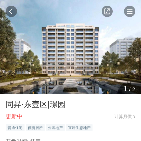
1
/
2
同昇·东壹区|璟园
更新中
计算月供
普通住宅
低密居所
公园地产
宜居生态地产