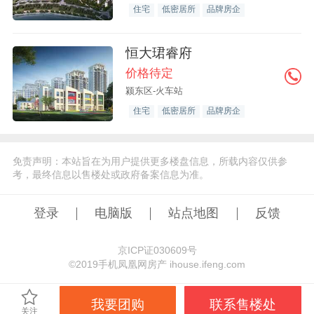
住宅
低密居所
品牌房企
恒大珺睿府
价格待定
颍东区-火车站
住宅
低密居所
品牌房企
免责声明：本站旨在为用户提供更多楼盘信息，所载内容仅供参
考，最终信息以售楼处或政府备案信息为准。
登录
电脑版
站点地图
反馈
京ICP证030609号
©️2019手机凤凰网房产 ihouse.ifeng.com
我要团购
联系售楼处
关注