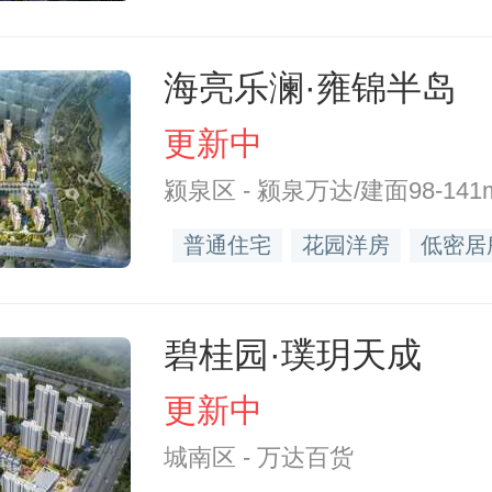
海亮乐澜·雍锦半岛
更新中
颍泉区 - 颍泉万达/建面98-141
普通住宅
花园洋房
低密居
碧桂园·璞玥天成
更新中
城南区 - 万达百货