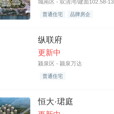
城南区 - 双清湾/建面102.58-139
普通住宅
品牌房企
纵联府
更新中
颍泉区 - 颍泉万达
普通住宅
恒大·珺庭